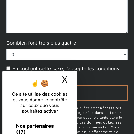
Combien font trois plus quatre
En cochant cette case, j'accepte les conditions
particulières ci-dessous **
X
Masquer le ban
ENVOYER
Ce site utilise des cookies
et vous donne le contrôle
sur ceux que vous
** Les données personnelles communiquées sont nécessaires
souhaitez activer
aux fins de vous contacter et sont enregistrées dans un fichier
informatisé. Elles sont destinées à et ses sous-traitants dans le
seul but de répondre à votre message. Les données collectées
Nos partenaires
seront communiquées aux seuls destinataires suivants: . Vous
(17)
disposez de droits d’accès, de rectification, d’effacement, de