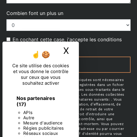
Combien font un plus un
En cochant cette case, j'accepte les conditions
particulières ci-dessous **
X
Masquer le ban
ENVOYER
Ce site utilise des cookies
et vous donne le contrôle
sur ceux que vous
** Les données personnelles communiquées sont nécessaires
souhaitez activer
aux fins de vous contacter et sont enregistrées dans un fichier
informatisé. Elles sont destinées à et ses sous-traitants dans le
seul but de répondre à votre message. Les données collectées
Nos partenaires
seront communiquées aux seuls destinataires suivants: . Vous
(17)
disposez de droits d’accès, de rectification, d’effacement, de
portabilité, de limitation, d’opposition, de retrait de votre
APIs
consentement à tout moment et du droit d’introduire une
Autre
réclamation auprès d’une autorité de contrôle, ainsi que
Mesure d'audience
d’organiser le sort de vos données post-mortem. Vous pouvez
Régies publicitaires
exercer ces droits par voie postale à l'adresse ou par courrier
Réseaux sociaux
électronique à l'adresse . Un justificatif d'identité pourra vous