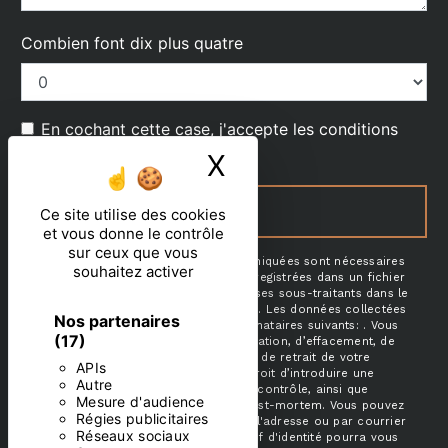
Combien font dix plus quatre
En cochant cette case, j'accepte les conditions
particulières ci-dessous **
X
Masquer le ban
ENVOYER
Ce site utilise des cookies
et vous donne le contrôle
sur ceux que vous
** Les données personnelles communiquées sont nécessaires
souhaitez activer
aux fins de vous contacter et sont enregistrées dans un fichier
informatisé. Elles sont destinées à et ses sous-traitants dans le
seul but de répondre à votre message. Les données collectées
Nos partenaires
seront communiquées aux seuls destinataires suivants: . Vous
(17)
disposez de droits d’accès, de rectification, d’effacement, de
portabilité, de limitation, d’opposition, de retrait de votre
APIs
consentement à tout moment et du droit d’introduire une
Autre
réclamation auprès d’une autorité de contrôle, ainsi que
Mesure d'audience
d’organiser le sort de vos données post-mortem. Vous pouvez
Régies publicitaires
exercer ces droits par voie postale à l'adresse ou par courrier
Réseaux sociaux
électronique à l'adresse . Un justificatif d'identité pourra vous